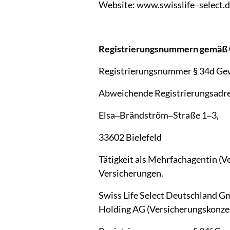
Website: 
www.swisslife‒
select.
Registrierungsnummern 
gemäß 
Registrierungsnummer 
§ 
34d 
Ge
Abweichende 
Registrierungsadr
Elsa‒
Brändström‒
Straße 
1‒
3,
33602 
Bielefeld
Tätigkeit 
als 
Mehrfachagentin 
(V
Versicherungen.
Swiss 
Life 
Select 
Deutschland 
Gm
Holding 
AG 
(Versicherungskonzer