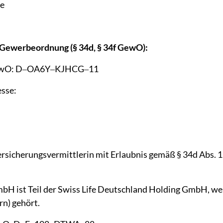
de
Gewerbeordnung 
(§ 
34d, 
§ 
34f 
GewO):
wO: 
D‒
OA6Y‒
KJHCG‒
11
esse:
ersicherungsvermittlerin 
mit 
Erlaubnis 
gemäß 
§ 
34d 
Abs. 
1
bH 
ist 
Teil 
der 
Swiss 
Life 
Deutschland 
Holding 
GmbH, 
we
n) 
gehört.