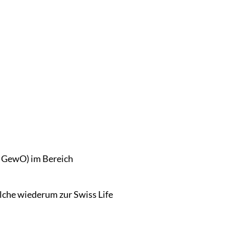
 
GewO) 
im 
Bereich 
lche 
wiederum 
zur 
Swiss 
Life 