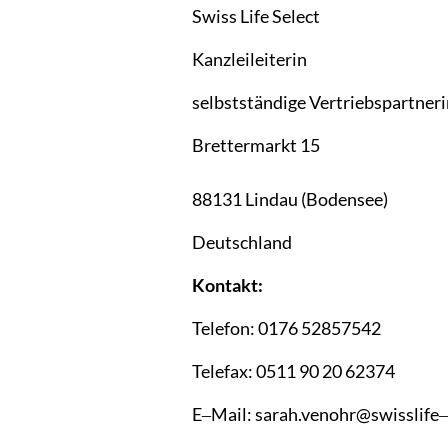
Swiss 
Life 
Select
Kanzleileiterin
selbstständige 
Vertriebspartneri
Brettermarkt 
15

88131 
Lindau 
(Bodensee)
Deutschland
Kontakt:
Telefon: 
0176 
52857542
Telefax: 
0511 
90 
20 
62374
E‒
Mail: 
sarah.venohr@swisslife‒